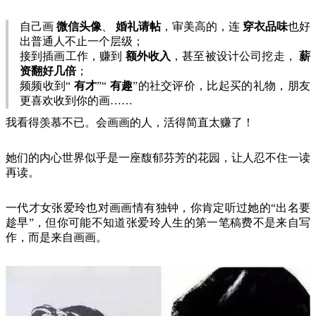
自己画
微信头像
、
婚礼请帖
，审美高的，连
穿衣品味
也好
出普通人不止一个层级；
接到插画工作，赚到
额外收入
，甚至被设计公司挖走，
薪
资翻好几倍
；
频频收到“
有才
”“
有趣
”的社交评价，比起买的礼物，朋友
更喜欢收到你的画……
我看得羡慕不已。会画画的人，活得简直太赚了！
她们的内心世界似乎是一座馥郁芬芳的花园，让人忍不住一读
再读。
一代才女张爱玲也对画画情有独钟，你肯定听过她的“出名要
趁早”，但你可能不知道张爱玲人生的第一笔稿费不是来自写
作，而是来自画画。