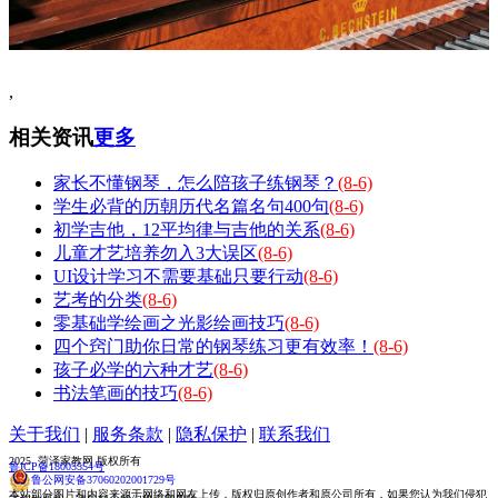
,
相关资讯
更多
家长不懂钢琴，怎么陪孩子练钢琴？
(8-6)
学生必背的历朝历代名篇名句400句
(8-6)
初学吉他，12平均律与吉他的关系
(8-6)
儿童才艺培养勿入3大误区
(8-6)
UI设计学习不需要基础只要行动
(8-6)
艺考的分类
(8-6)
零基础学绘画之光影绘画技巧
(8-6)
四个窍门助你日常的钢琴练习更有效率！
(8-6)
孩子必学的六种才艺
(8-6)
书法笔画的技巧
(8-6)
关于我们
|
服务条款
|
隐私保护
|
联系我们
2025 菏泽家教网 版权所有
鲁ICP备18005554号
鲁公网安备37060202001729号
本站部分图片和内容来源于网络和网友上传，版权归原创作者和原公司所有，如果您认为我们侵犯