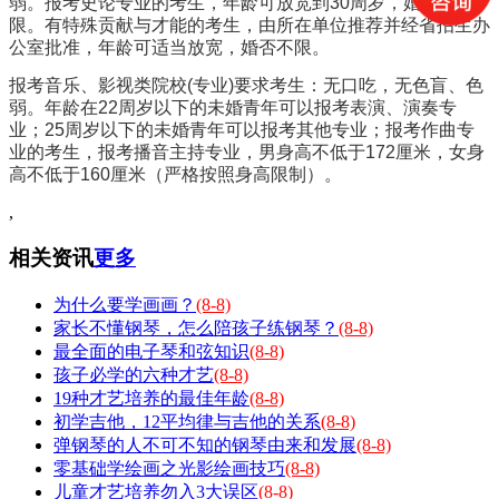
弱。报考史论专业的考生，年龄可放宽到30周岁，婚否不
限。有特殊贡献与才能的考生，由所在单位推荐并经省招生办
公室批准，年龄可适当放宽，婚否不限。
报考音乐、影视类院校(专业)要求考生：无口吃，无色盲、色
弱。年龄在22周岁以下的未婚青年可以报考表演、演奏专
业；25周岁以下的未婚青年可以报考其他专业；报考作曲专
业的考生，报考播音主持专业，男身高不低于172厘米，女身
高不低于160厘米（严格按照身高限制）。
,
相关资讯
更多
为什么要学画画？
(8-8)
家长不懂钢琴，怎么陪孩子练钢琴？
(8-8)
最全面的电子琴和弦知识
(8-8)
孩子必学的六种才艺
(8-8)
19种才艺培养的最佳年龄
(8-8)
初学吉他，12平均律与吉他的关系
(8-8)
弹钢琴的人不可不知的钢琴由来和发展
(8-8)
零基础学绘画之光影绘画技巧
(8-8)
儿童才艺培养勿入3大误区
(8-8)