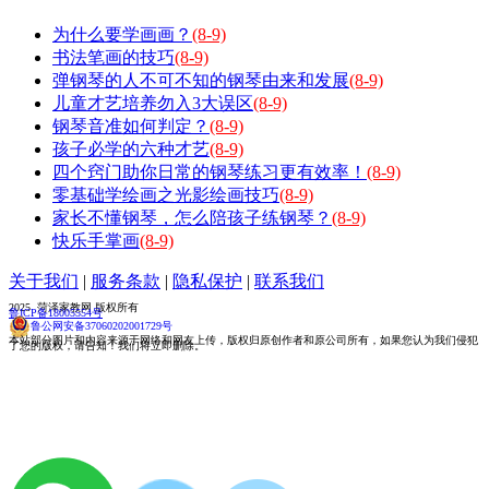
为什么要学画画？
(8-9)
书法笔画的技巧
(8-9)
弹钢琴的人不可不知的钢琴由来和发展
(8-9)
儿童才艺培养勿入3大误区
(8-9)
钢琴音准如何判定？
(8-9)
孩子必学的六种才艺
(8-9)
四个窍门助你日常的钢琴练习更有效率！
(8-9)
零基础学绘画之光影绘画技巧
(8-9)
家长不懂钢琴，怎么陪孩子练钢琴？
(8-9)
快乐手掌画
(8-9)
关于我们
|
服务条款
|
隐私保护
|
联系我们
2025 菏泽家教网 版权所有
鲁ICP备18005554号
鲁公网安备37060202001729号
本站部分图片和内容来源于网络和网友上传，版权归原创作者和原公司所有，如果您认为我们侵犯
了您的版权，请告知！我们将立即删除。