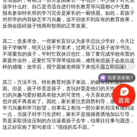
甘情愿的，有相当一部分是由家长一手包办，不少孩子对究竟
该学什么好、自己是否适合进行特长教育等问题都心中无数，
报名参加特长班的学习完全是家长的一厢情愿。如此，若孩子
对所学的内容缺乏学习兴趣，这不但收不到应有的教育效果，
反倒会阻碍孩子情商和智商的正常发展。
其二：贪多求全。一些家长盲目认为多学总比少学好，今天让
孩子学钢琴，明天让孩子学美术，过两天又让孩子改学书法。
不堪重负的孩子，平时忙双休日也忙，除了要完成学校布置的
家庭作业外，还要忙写字弹琴或绘画，难怪有些孩子会发出这
如何联系你们?
样的感慨：放学后，我宁愿被老师留下来也不愿立即回家!
我要请家教?
其三：方法不当。特长教育对孩子来说，的确有其积极的一
面。但是，孩子毕竟是孩子，贪玩好耍是他们的天性，同时他
们的兴趣与爱好都具有较大的可变性，今天喜欢的东西，明天
也许就不再喜欢了。因此，家长要注意因势利导，激发孩子的
学习兴趣和学习欲望，但事实上相当一部分家长却没有做到这
一点，当孩子对学习生厌时，家长不是循循善诱地加以引导，
而是采取强迫压制的办法逼着孩子去学，结果往往事与愿违，
这正好应验了那句老话：“强扭的瓜不甜。”