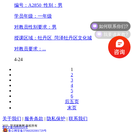
编号：A2850 性别：男
学员年级：一年级
如何联系你们?
对教员性别要求：男
我要请家教?
授课区域：牡丹区 菏泽牡丹区文化城
对教员要求：...
4-24
1
2
3
4
5
6
后五页
末页
关于我们
|
服务条款
|
隐私保护
|
联系我们
2025 菏泽家教网 版权所有
鲁ICP备18005554号
鲁公网安备37060202001729号