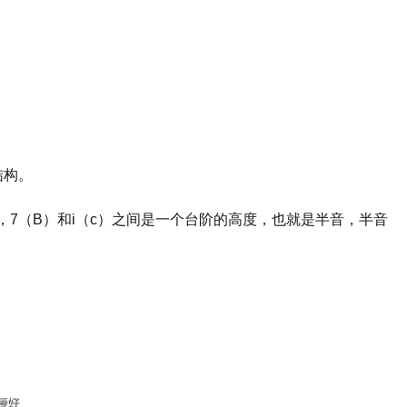
结构。
F），7（B）和i（c）之间是一个台阶的高度，也就是半音，半音
。