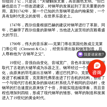
但驳回了它，只是说：“关键触摸太重，高音颜色太弱。”但巴
赫也提出了一些改进建议，对钢琴的发展起到了至关重要的作
用。直到1742年，第一个已知的方形钢琴是由约翰索契，一个
具有划时代意义的发明，在世界乐器史上。
1747年，西尔伯曼根据巴赫的建议对钢琴进行了革新。同
年，巴赫弹了西尔伯曼的新钢琴，当他进入波茨坦的宫殿看盛
大的节日。
1790年，伟大的音乐家──克莱门蒂在英国伦敦成立克莱
门蒂公司（Clementi & Co.），经营乐谱出版和钢琴制造，后
人尊称他为“古钢琴之父”。
我要请家教?
19世纪，音强自由变化、音域宽广、音色丰富细腻的钢琴
取代了古老的大键琴成为乐器之王。钢琴经过一个多世纪的进
化，由原来的羽毛拔出古钢琴，通过巴托罗O。克里斯托弗里
改进了机械装置，克里斯托弗里改进了打击机的结构，创造了
一个与现代打击机复杂的振动杠杆系统几乎相同的启动杆，使
钢琴的打击速度比原来快了十倍，并能实现连续弹奏，而且音
程也增加到四组，形成了现代钢琴的雏形。钢琴的制造和发展
进入了19世纪的黄金时代。