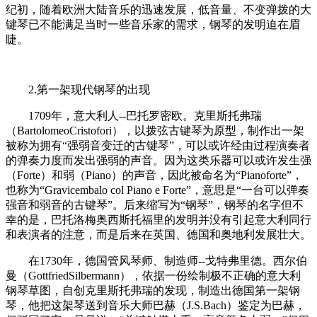
纪初，随着欧洲大陆音乐的迅速发展，低音量、不变弹拨的大
键琴已不能满足当时一些音乐家的需求，钢琴的发明迫在眉
睫。
2.第一架现代钢琴的出现
1709年，意大利人--巴托罗密欧。克里斯托弗瑞
（BartolomeoCristofori），以拨弦古键琴为原型，制作出一架
被称为拥有“强弱音变迁的古键琴”，可以或许经由过程演奏者
的弹奏力度而发出强弱的声音。因为这类乐器可以或许发生强
（Forte）和弱（Piano）的声音，因此被命名为“Pianoforte”，
也称为“Gravicembalo col Piano e Forte”，意思是“一台可以弹奏
强音和弱音的古键琴”。后来缩写为“钢琴”，钢琴的名字但不
幸的是，巴托洛梅奥西斯托福里的发明并没有引起意大利同行
和表演者的注意，而是后来在英国、德国和奥地利发展壮大。
在1730年，德国管风琴师、制造师--戈特弗里德。西尔伯
曼（GottfriedSilbermann），依据一份绘制极不正确的意大利
钢琴草图，自创克里斯托弗瑞的发现，制造出德国第一架钢
琴，他把这架琴送到音乐大师巴赫（J.S.Bach）鉴定为巴赫，