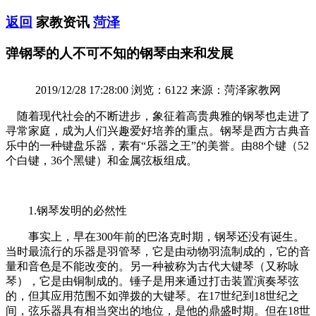
返回
家教资讯
菏泽
弹钢琴的人不可不知的钢琴由来和发展
2019/12/28 17:28:00 浏览：6122 来源：菏泽家教网
随着现代社会的不断进步，象征着高贵典雅的钢琴也走进了
寻常家庭，成为人们兴趣爱好培养的重点。钢琴是西方古典音
乐中的一种键盘乐器，素有“乐器之王”的美誉。由88个键（52
个白键，36个黑键）和金属弦板组成。
1.钢琴发明的必然性
事实上，早在300年前的巴洛克时期，钢琴还没有诞生。
当时最流行的乐器是羽管琴，它是由动物羽流制成的，它的音
量和音色是不能改变的。另一种被称为古代大键琴（又称咏
琴），它是由铜制成的。锤子是用来通过打击装置演奏琴弦
的，但其应用范围不如弹拨的大键琴。在17世纪到18世纪之
间，弦乐器具有相当突出的地位，是他的鼎盛时期。但在18世