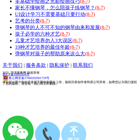
零基础学绘画之光影绘画技巧
(8-7)
家长不懂钢琴，怎么陪孩子练钢琴？
(8-7)
UI设计学习不需要基础只要行动
(8-7)
艺考的分类
(8-7)
弹钢琴的人不可不知的钢琴由来和发展
(8-7)
孩子必学的六种才艺
(8-7)
儿童才艺培养勿入3大误区
(8-7)
19种才艺培养的最佳年龄
(8-7)
弹钢琴对孩子的帮助原来这么大
(8-7)
关于我们
|
服务条款
|
隐私保护
|
联系我们
2025 菏泽家教网 版权所有
鲁ICP备18005554号
鲁公网安备37060202001729号
本站部分图片和内容来源于网络和网友上传，版权归原创作者和原公司所有，如果您认为我们侵犯
了您的版权，请告知！我们将立即删除。