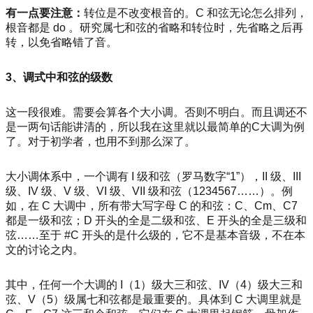
有一点要注意：
转位是不改变根音的。C 和弦无论怎么排列，
根音都是 do 。研究属七和弦的省略和转位时，先省略之后再
转，以免省略错了音。
3、调式中和弦的级数
这一段很难。需要会算各个大小调。否则不明白。而且调还不
是一两句话能讲清的，所以我在这里就以最简单的C大调为例
了。对于初学者，也用不到那么深了。
大小调体系中，一个调有 I 级和弦（罗马数字“1”），II 级、III
级、IV 级、V 级、VI 级、VII 级和弦（1234567……）。例
如，在 C 大调中，所有带大写字母 C 的和弦：C、Cm、C7
都是一级和弦；D 开头的全是二级和弦、E 开头的全是三级和
弦……至于 #C 开头的是什么级的，它不是基本音级，不在本
文的讨论之内。
其中，任何一个大调的 I（1）级大三和弦、IV（4）级大三和
弦、V（5）级属七和弦都是最重要的。具体到 C 大调里就是