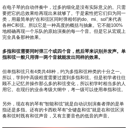
在电子琴的自动伴奏中，过多的细化是没有实际意义的。只需
要把它的总效果给再现出来就够了。于是索性把它们归为同一
类，用最简单的“在和弦区同时弹相邻的do、mi、sol”来代表
各种C和弦。所以它是一种高度的概括与抽象。它不能100%
地精确再现一个乐队的原始演奏的每一个音。但是它从宏观上
完全具备那种效果。
多指和弦需要同时弹三个或四个音，然后琴来识别并发声。单
指和弦一般只用弹一两个音就能发出同样的效果。
但单指和弦只有4类共48种，约为多指和弦种类的十分之一。
所以，学到中高级程度需要过渡到多指和弦。但是初学者往往
顾不上记忆并操作那么多的和弦变化，所以初学时相当多的人
用它。在现行的业余考级大纲中，考一级可以使用单指和弦。
另外，现在有的琴有“智能和弦”就是自动识别演奏者弹的是单
指还是多指。还有的卡西欧琴有“全键盘和弦”就是在和弦区演
奏和弦时既有和弦声音，又有主要音色的低音的声音。