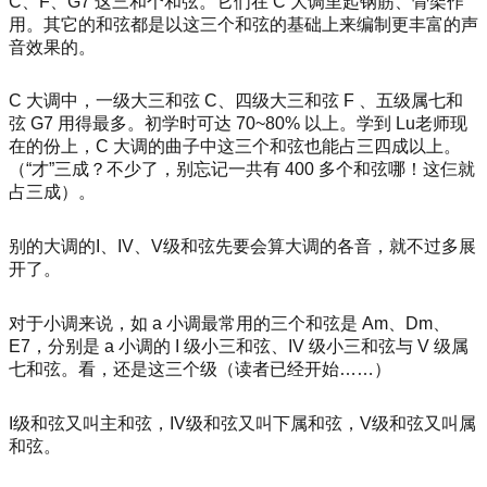
C、F、G7 这三和个和弦。它们在 C 大调里起钢筋、骨架作
用。其它的和弦都是以这三个和弦的基础上来编制更丰富的声
音效果的。
C 大调中，一级大三和弦 C、四级大三和弦 F 、五级属七和
弦 G7 用得最多。初学时可达 70~80% 以上。学到 Lu老师现
在的份上，C 大调的曲子中这三个和弦也能占三四成以上。
（“才”三成？不少了，别忘记一共有 400 多个和弦哪！这仨就
占三成）。
别的大调的I、IV、V级和弦先要会算大调的各音，就不过多展
开了。
对于小调来说，如 a 小调最常用的三个和弦是 Am、Dm、
E7，分别是 a 小调的 I 级小三和弦、IV 级小三和弦与 V 级属
七和弦。看，还是这三个级（读者已经开始……）
I级和弦又叫主和弦，IV级和弦又叫下属和弦，V级和弦又叫属
和弦。