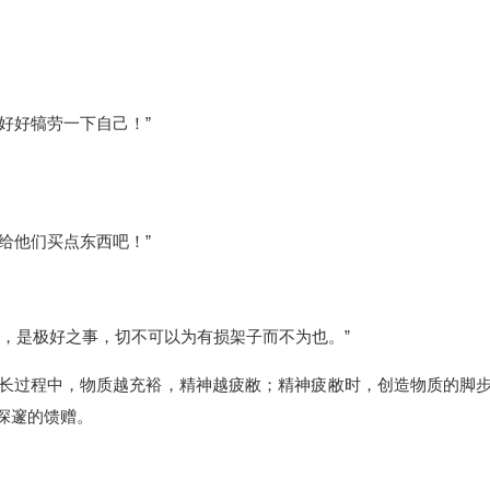
好好犒劳一下自己！”
给他们买点东西吧！”
，是极好之事，切不可以为有损架子而不为也。”
长过程中，物质越充裕，精神越疲敝；精神疲敝时，创造物质的脚
深邃的馈赠。