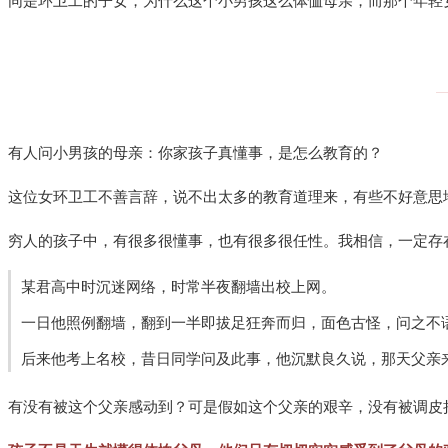
同是环卫工的子女，为什么这个小男孩这么体恤母亲，而那个年轻女
有人问小男孩的母亲：你家孩子真懂事，是怎么教育的？
这位女环卫工不善言辞，说不出太多的教育道理来，有些不好意思地
穷人的孩子中，有很多很懂事，也有很多很任性。我相信，一定存
某君高中时沉迷网络，时常半夜翻墙出校上网。
一日他照例翻墙，翻到一半即拔足狂奔而归，面色古怪，问之不
后来他考上名校，昔日同学问及此事，他沉默良久说，那天父亲
有没有被这个父亲感动到？可是假如这个父亲的艰辛，没有被调皮