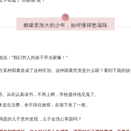
子却成了“白眼狼”呢？
1
糖罐里泡大的少年，如何懂得愁滋味
说：“我们穷人的孩子早当家嘛！”
在某种因素造成了这种区别。这种因素究竟是什么呢？看到下面的故
语。
从此认真读书，不再上网，学校盛传他见鬼了。
来送生活费，舍不得住旅馆，在墙下坐了一夜。
捣蛋的儿子意外发现，儿子会洗心革面吗？