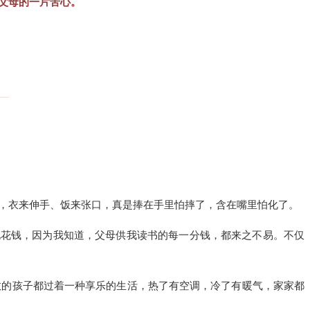
父母的一片苦心。
，衣来伸手、饭来张口，真是捧在手里怕摔了，含在嘴里怕化了。
地花钱，因为我知道，父母供我读书的每一分钱，都来之不易。不仅
数的孩子都过着一种享乐的生活，热了有空调，冷了有暖气，家家都