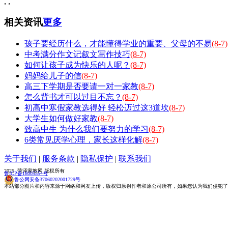
,
,
相关资讯
更多
孩子要经历什么，才能懂得学业的重要、父母的不易
(8-7)
中考满分作文记叙文写作技巧
(8-7)
如何让孩子成为快乐的人呢？
(8-7)
妈妈给儿子的信
(8-7)
高三下学期是否要请一对一家教
(8-7)
怎么背书才可以过目不忘？
(8-7)
初高中寒假家教选得好 轻松迈过这3道坎
(8-7)
大学生如何做好家教
(8-7)
致高中生 为什么我们要努力的学习
(8-7)
6类常见厌学心理，家长这样化解
(8-7)
关于我们
|
服务条款
|
隐私保护
|
联系我们
2025 菏泽家教网 版权所有
鲁ICP备18005554号
鲁公网安备37060202001729号
本站部分图片和内容来源于网络和网友上传，版权归原创作者和原公司所有，如果您认为我们侵犯了