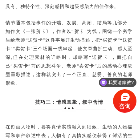
具有、独特个性、深刻感悟和超级感染力的佳作来。
情节通常包括事件的开端、发展、高潮、结局等几部分，
如作文《一张贺卡》，作者以“贺卡”为线，围绕一个穷学
生给老师“送贺卡”这件事展开生动描述，把“买贺卡”“送贺
卡”“卖贺卡”三个场面一线串起，使文章曲折生动、感人至
深;但在处理素材的详略时，却略写“送贺卡”，而把自
己“买贺卡”前的思想斗争、老师“卖贺卡”后的感动心理浓
墨重彩描述，这样就突出了一个正直、慈爱、善良的老师
我要请家教?
形象。
技巧三：情感真挚，叙中含情
▲▲▲
在刻画人物时，要将真情实感融入到细致、生动的人物描
写和事件叙述中去，人物有了真情实感便获得了鲜活的生