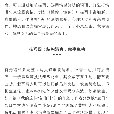
命。可以通过细节描写、选用情感鲜明的词语、打造抒情
语句来流露真情。例如《懂你，懂你》中描写丰富细腻、
真挚感人。作者将“我”的深切感受、心理活动和母亲的动
作、神态和语言描写结合起来，一个，心思细密、宽厚温
和、体贴女儿的母亲形象跃然纸上。
技巧四：结构清爽，叙事生动
▲▲▲
首先结构要完整，写人叙事要清晰。应善于运用前后照
应、一线串珠等技法组织材料。其次叙事要生动，情节要
曲折。叙事写人时可以使用前后对比法、设置悬念法、抑
扬生变法、虚构科幻法等来使文章尺水兴波、妙趣横生。
如一篇《我的这杯“苦咖啡”》的作文，作者分别以“麦田？
烈日”“村边？夏夜”“小院?清早”“医院？黄昏”为小标题，
按地点和时间变化为序依次描绘了四个生活场景，表现了