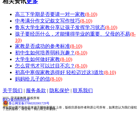
相关资讯
更多
高三下学期是否要请一对一家教
(8-10)
中考满分作文记叙文写作技巧
(8-10)
鲁东大学生家教分享让孩子发挥学习状态
(8-10)
孩子要经历什么，才能懂得学业的重要、父母的不易
(8-
10)
家教是否成功的参考标准
(8-10)
初中生如何培养弱科兴趣？
(8-10)
大学生如何做好家教
(8-10)
怎么背书才可以过目不忘？
(8-10)
初高中寒假家教选得好 轻松迈过这3道坎
(8-10)
妈妈给儿子的信
(8-10)
关于我们
|
服务条款
|
隐私保护
|
联系我们
2025 菏泽家教网 版权所有
鲁ICP备18005554号
鲁公网安备37060202001729号
本站部分图片和内容来源于网络和网友上传，版权归原创作者和原公司所有，如果您认为我们侵犯
了您的版权，请告知！我们将立即删除。