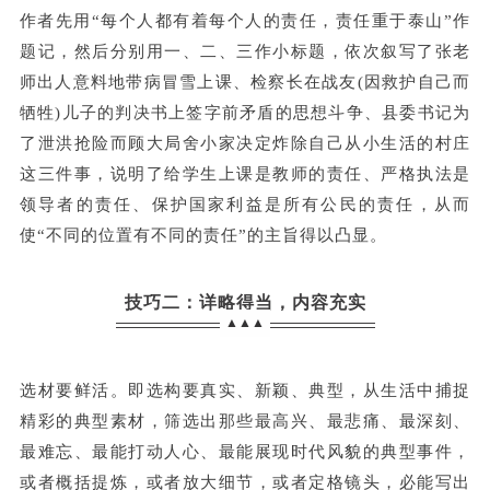
作者先用“每个人都有着每个人的责任，责任重于泰山”作
题记，然后分别用一、二、三作小标题，依次叙写了张老
师出人意料地带病冒雪上课、检察长在战友(因救护自己而
牺牲)儿子的判决书上签字前矛盾的思想斗争、县委书记为
了泄洪抢险而顾大局舍小家决定炸除自己从小生活的村庄
这三件事，说明了给学生上课是教师的责任、严格执法是
领导者的责任、保护国家利益是所有公民的责任，从而
使“不同的位置有不同的责任”的主旨得以凸显。
技巧二：详略得当，内容充实
▲▲▲
选材要鲜活。即选构要真实、新颖、典型，从生活中捕捉
精彩的典型素材，筛选出那些最高兴、最悲痛、最深刻、
最难忘、最能打动人心、最能展现时代风貌的典型事件，
或者概括提炼，或者放大细节，或者定格镜头，必能写出