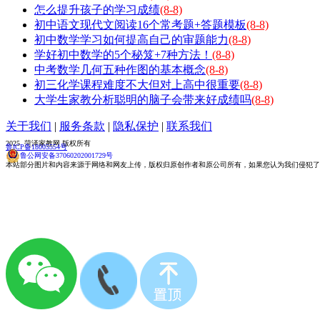
怎么提升孩子的学习成绩
(8-8)
初中语文现代文阅读16个常考题+答题模板
(8-8)
初中数学学习如何提高自己的审题能力
(8-8)
学好初中数学的5个秘笈+7种方法！
(8-8)
中考数学几何五种作图的基本概念
(8-8)
初三化学课程难度不大但对上高中很重要
(8-8)
大学生家教分析聪明的脑子会带来好成绩吗
(8-8)
关于我们
|
服务条款
|
隐私保护
|
联系我们
2025 菏泽家教网 版权所有
鲁ICP备18005554号
鲁公网安备37060202001729号
本站部分图片和内容来源于网络和网友上传，版权归原创作者和原公司所有，如果您认为我们侵犯了