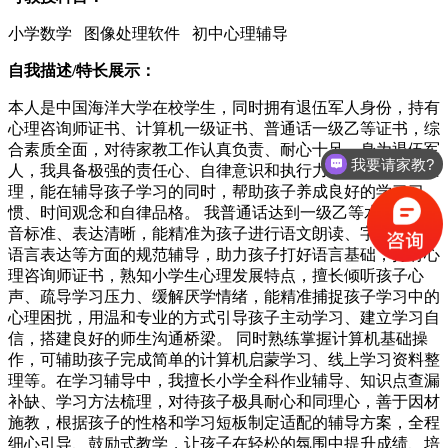
小学数学 图像处理软件 初中心理辅导
自我描述/特长展示：
本人是中国海洋大学在校学生，同时拥有退伍军人身份，持有
心理咨询师证书、计算机一级证书、普通话一级乙等证书，综
合素质全面，对待家教工作认真负责、耐心十足。身为退伍军
我要请家教?
人，我具备极强的责任心、自律意识和执行力，做事严谨有条
理，能在辅导孩子学习的同时，帮助孩子养成良好的学习习
惯、时间观念和自律品格。 我普通话达到一级乙等水平，发
音标准、表达清晰，能精准为孩子进行语文朗读、字词发音、
语言表达等方面的规范辅导，助力孩子打好语言基础；持有心
理咨询师证书，熟知小学生心理发展特点，擅长倾听孩子心
声、疏导学习压力、缓解厌学情绪，能精准捕捉孩子学习中的
心理困扰，用温和专业的方式引导孩子主动学习、建立学习自
信，搭建良好的师生沟通桥梁。 同时熟练掌握计算机基础操
作，可辅助孩子完成简单的计算机启蒙学习、线上学习资料整
理等。在学习辅导中，我擅长小学全科作业辅导、知识点查漏
补缺、学习方法梳理，对待孩子极具耐心和同理心，善于因材
施教，根据孩子的性格和学习短板制定适配的辅导方案，全程
细心引导、鼓励式教学，让孩子在轻松的氛围中提升成绩、培