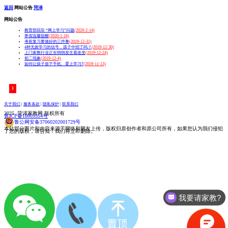
返回
网站公告
菏泽
网站公告
教育部回应 “网上学习”问题
(2020-2-14)
寒假温馨提醒
(2020-1-16)
考前复习要做好的三件事
(2019-12-31)
4种无效学习的信号，孩子中招了吗？
(2019-12-30)
上门家教行业正在悄悄发生着改变
(2019-12-24)
初二现象
(2019-12-4)
如何让孩子放下手机、爱上学习?
(2019-11-13)
1
关于我们
|
服务条款
|
隐私保护
|
联系我们
2025 菏泽家教网 版权所有
鲁ICP备18005554号
鲁公网安备37060202001729号
本站部分图片和内容来源于网络和网友上传，版权归原创作者和原公司所有，如果您认为我们侵犯
了您的版权，请告知！我们将立即删除。
我要请家教?