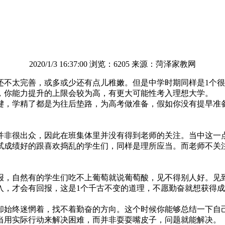
2020/1/3 16:37:00 浏览：6205 来源：菏泽家教网
太完善，或多或少还有点儿稚嫩。但是中学时期同样是1个很
，你能力提升的上限会较为高，有更大可能性考入理想大学。
，学精了都是为往后垫路，为高考做准备，假如你没有提早准备
非很出众，因此在班集体里并没有得到老师的关注。当中这一点
试成绩好的跟喜欢捣乱的学生们，同样是理所应当。而老师不关
，自然有的学生们吃不上葡萄就说葡萄酸，见不得别人好。见到
入，才会有回报，这是1个千古不变的道理，不愿勤奋就想获得
终迷惘着，找不着勤奋的方向。这个时候你能够总结一下自己
当用实际行动来解决困难，而并非耍耍嘴皮子，问题就能解决。