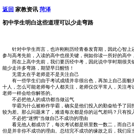
返回
家教资讯
菏泽
初中学生明白这些道理可以少走弯路
针对中学生而言，也许刚刚历经青春发育期，因此心智上还不
参与高考先前，入读的高中也很关键，例如你读一所好的高中
而在上高中先前，我们要历经中考，因此说中学时期很关键
能少走许多弯路，期望早日醒悟！
无需太在乎老师是不是关注自己
有一些学生们由于考试成绩并非很出色，再加上自己面貌并
十人，怎么可能老师每个人都关注，老师仅仅平常人，关注考
老师一样会给你解答的。
不必把他人的成功都当做运气
学霸为什么被称作学霸，确实是他们投入的勤奋给予了回报
较为差。那么问题来了，难道每次都是你的运气差吗？只有投
不必把“迷惘”当做自己不成功的理由
看见他人都成功了，每次考试都是班里数一数二，而自己却始
但是并非你不成功的理由。总结完不成功的缘故之后，我们应