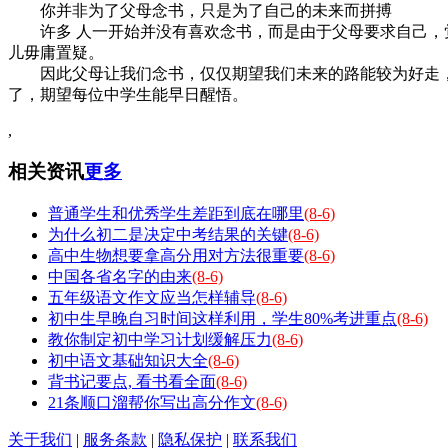
你并非为了父母念书，只是为了自己的未来而拼搏
许多 人一开始并没有喜欢念书，而是由于父母要求自己，觉
儿毋庸置疑。
因此父母让我们念书，仅仅期望我们未来的路能较为好走，
了，期望每位中学生能早日醒悟。
,
相关资讯
更多
普通学生和优秀学生差距到底在哪里
(8-6)
为什么初二是决定中考结果的关键
(8-6)
高中生物想要拿高分用对方法很重要
(8-6)
中国各省名字的由来
(8-6)
五年级语文作文应当怎样辅导
(8-6)
初中生早晚自习时间这样利用，学生80%考进重点
(8-6)
教你制定初中学习计划缓解压力
(8-6)
初中语文基础知识大全
(8-6)
背书记要点, 看书看全面
(8-6)
21条顺口溜帮你写出高分作文
(8-6)
关于我们
|
服务条款
|
隐私保护
|
联系我们